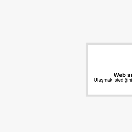
Web si
Ulaşmak istediğini